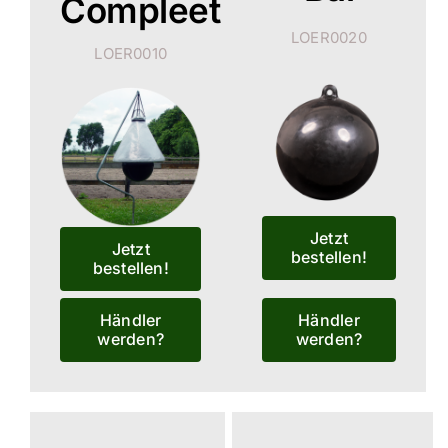
Compleet
LOER0020
Dealer werden
LOER0010
Deutsch
Jetzt
Jetzt
bestellen!
bestellen!
Händler
Händler
werden?
werden?