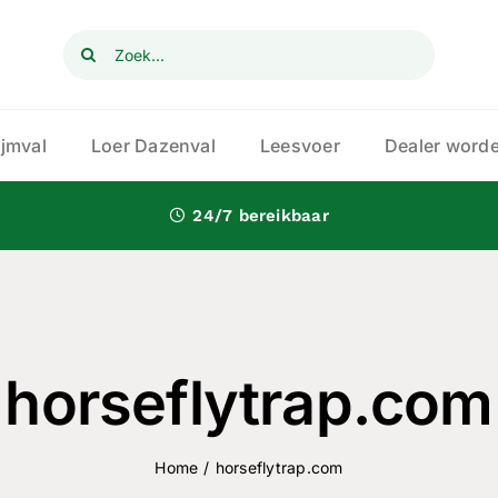
Zoeken
naar:
ijmval
Loer Dazenval
Leesvoer
Dealer word
24/7
bereikbaar
horseflytrap.com
Home
/
horseflytrap.com