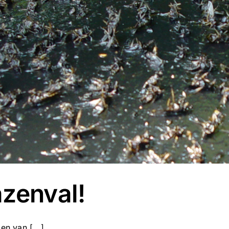
azenval!
en van [...]