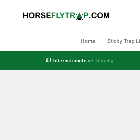
Ga
naar
inhoud
Home
Sticky Trap L
verzending
Internationale